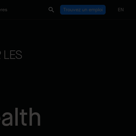
ères
Trouvez un emploi
EN
 LES
alth