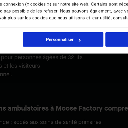
e connexion (« cookies ») sur notre site web. Certains sont néc
rnes
onc pas possible de les refuser. Nous pouvons également, avec vo
e
ir plus sur les cookies que nous utilisons et leur utilité, consul
rogrammes de santé mentale et de toxicomanie
té primaires améliorés
allation d'imagerie diagnostique
Personnaliser
ionnel
 pour personnes âgées de 32 lits
 et les visiteurs
nnel.
ins ambulatoires à Moose Factory compre
nce ; accès aux soins de santé primaires