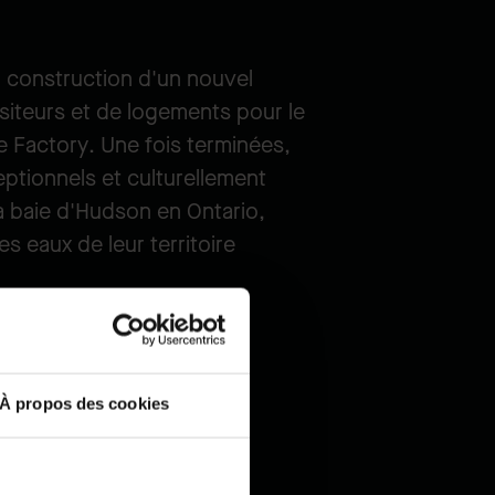
 construction d'un nouvel
siteurs et de logements pour le
 Factory. Une fois terminées,
ptionnels et culturellement
la baie d'Hudson en Ontario,
es eaux de leur territoire
endra :
À propos des cookies