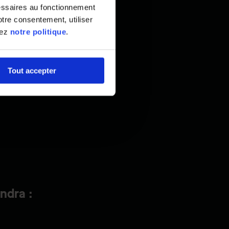
essaires au fonctionnement
tre consentement, utiliser
tez
notre politique
.
Tout accepter
ndra :