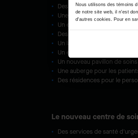
Nous utilisons des témoins d
Des salles de chirurgie mode
de notre site web, il n’est d
Une installation pour la dialys
d’autres cookies. Pour en savo
Un espace élargi pour les p
Des services de soins de san
Un laboratoire/pharmacie/inst
Un espace de guérison tradit
Un nouveau pavillon de soins
Une auberge pour les patients
Des résidences pour le perso
Le nouveau centre de so
Des services de santé d'urge