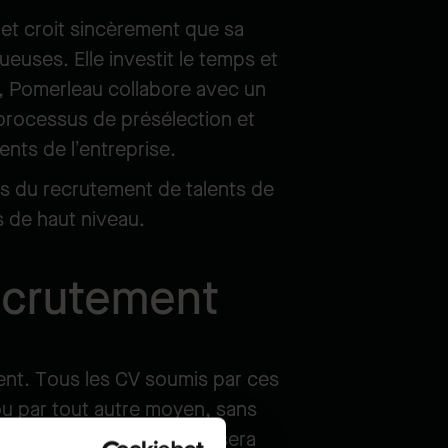
et croit sincèrement que sa
ueuses. Elle investit le temps et
it, Pomerleau collabore avec un
n processus de présélection et
nts de l’entreprise.
tes du recrutement de talents de
 de haut niveau.
recrutement
ent. Tous les CV soumis par ces
ou par tout autre moyen, sans
leau. Aucun honoraire ne sera