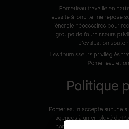
Pomerleau travaille en par
réussite à long terme repose sur
l’énergie nécessaires pour rec
groupe de fournisseurs privil
d’évaluation souten
Les fournisseurs privilégiés tr
Pomerleau et on
Politique 
Pomerleau n'accepte aucune aid
agences à un employé de Pome
contrat écrit valide, seront