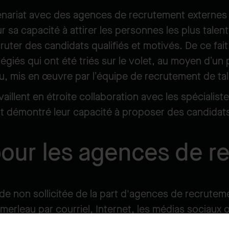
tenariat avec des agences de recrutement externes 
 sa capacité à attirer les personnes les plus talent
ruter des candidats qualifiés et motivés. De ce fa
égiés qui ont été triés sur le volet, au moyen d’u
u, mis en œuvre par l’équipe de recrutement de tale
availlent en étroite collaboration avec les spécialis
t démontré leur capacité à proposer des candidats
pour les agences de 
e non sollicitée de la part d'agences de recrutem
rleau par courriel, Internet, les médias sociaux 
 considérés comme la propriété exclusive de Pomer