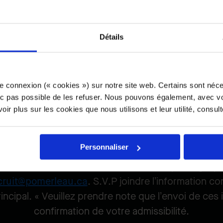
auché par Pomerleau à la suite d'une recommandati
autre moyen.
Détails
Nous ne répondrons à aucun appel non sollicité.
e connexion (« cookies ») sur notre site web. Certains sont néc
onc pas possible de les refuser. Nous pouvons également, avec vo
ir plus sur les cookies que nous utilisons et leur utilité, consul
ournisseur en recrut
Personnaliser
tre candidature à titre de fournisseur privilégié po
ecruit@pomerleau.ca
. S.V.P joindre l’information c
incipal. « Veuillez prendre note que l’envoi de ces
confirmation de votre admissibilité.