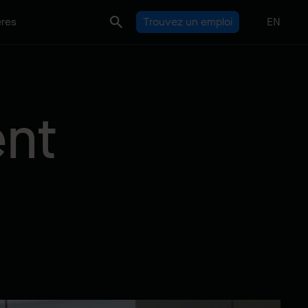
ères
Trouvez un emploi
EN
ent