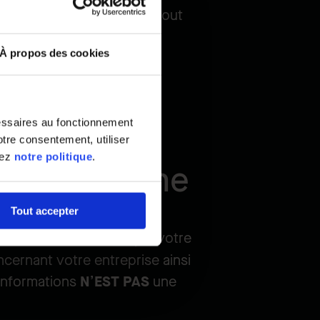
on non sollicitée ou par tout
À propos des cookies
essaires au fonctionnement
tre consentement, utiliser
tez
notre politique
.
ement externe
Tout accepter
tentiel, veuillez envoyer votre
oncernant votre entreprise ainsi
 informations
N’EST PAS
une