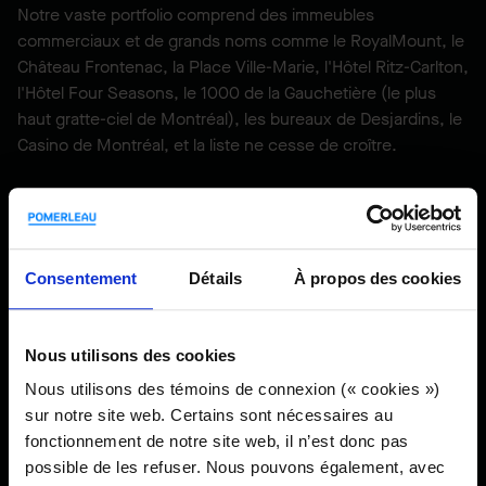
Notre vaste portfolio comprend des immeubles
commerciaux et de grands noms comme le RoyalMount, le
Château Frontenac, la Place Ville-Marie, l'Hôtel Ritz-Carlton,
l'Hôtel Four Seasons, le 1000 de la Gauchetière (le plus
haut gratte-ciel de Montréal), les bureaux de Desjardins, le
Casino de Montréal, et la liste ne cesse de croître.
Découvrez nos projets de construction
commerciale
Consentement
Détails
À propos des cookies
Nous utilisons des cookies
Nous utilisons des témoins de connexion (« cookies »)
sur notre site web. Certains sont nécessaires au
fonctionnement de notre site web, il n’est donc pas
possible de les refuser. Nous pouvons également, avec