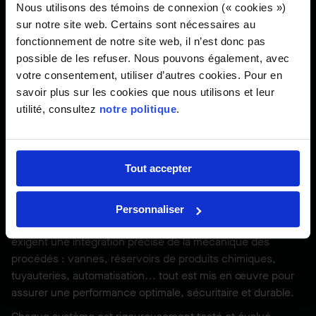
d'usines de traitement de
Nous utilisons des témoins de connexion (« cookies »)
sur notre site web. Certains sont nécessaires au
l'eau : Nos services complets
fonctionnement de notre site web, il n’est donc pas
de construction
possible de les refuser. Nous pouvons également, avec
votre consentement, utiliser d’autres cookies. Pour en
savoir plus sur les cookies que nous utilisons et leur
Nous prenons en charge l’ensemble du projet, de la
utilité, consultez
notre politique
.
préparation du terrain jusqu’à la mise en service des
systèmes. Nos équipes réalisent en forces propres les
travaux de terrassement, de fondations profondes, de
structures de béton, ainsi que l’installation des
Tout accepter
canalisations, des systèmes électriques et des
équipements spécialisés.
Personnaliser
Au-delà du bâtiment, les usines de traitement des eaux
exigent une intégration précise de la mécanique des
procédés : vannes, réservoirs de produits chimiques,
tuyauteries, automatisation… tout est mis en œuvre pour
assurer une performance optimale, sécuritaire et durable.