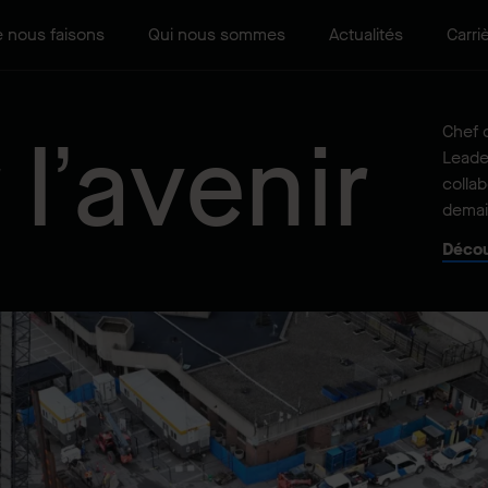
 nous faisons
Qui nous sommes
Actualités
Carri
Chef d
l’avenir
Leade
collab
demai
Décou