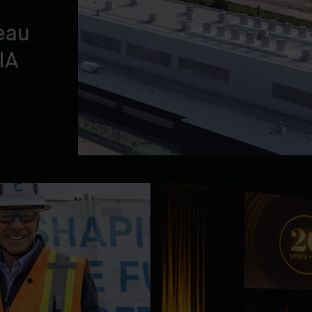
eau
IA