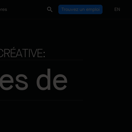
ères
Trouvez un emploi
EN
RÉATIVE:
ces de
n