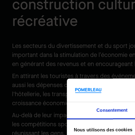
construction cultur
récréative
Les secteurs du divertissement et du sport jo
important dans la stimulation de l’économie e
en générant des revenus et en encourageant 
En attirant les touristes à travers des événeme
aussi les dépenses dans d'autres secteurs as
l'hôtellerie, les transports et la vente au détail
croissance économique encore plus importa
Consentement
Au-delà de leur impact économique, les évén
les compétitions sportives nourrissent égalem
Nous utilisons des cookies
réunissant les gens, forgeant des liens et con