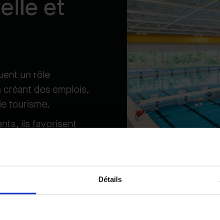
elle et
uent un rôle
n créant des emplois,
le tourisme.
nts, ils favorisent
sociés tels que
, entraînant ainsi une
nte.
Détails
ements musicaux et
ent la culture en
solidant les