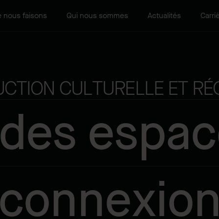
 nous faisons
Qui nous sommes
Actualités
Carri
CTION CULTURELLE ET RÉC
 des espa
connexio