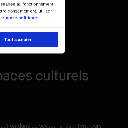
essaires au fonctionnement
tre consentement, utiliser
tez
notre politique
.
Tout accepter
paces culturels
ruction dans ce secteur présentent leurs