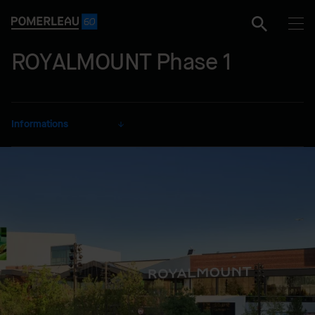
ROYALMOUNT Phase 1
Informations
CLIENT
Carbonleo
SECTEUR
Commercial
MODE DE RÉALISATION
Gérance de construction
EMPLACEMENT