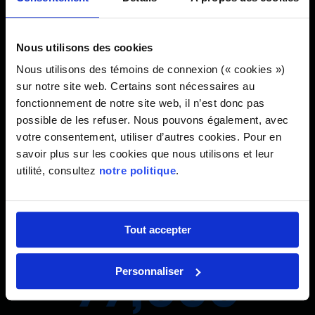
Le site en chiffres
Nous utilisons des cookies
824,000
Nous utilisons des témoins de connexion (« cookies »)
sur notre site web. Certains sont nécessaires au
fonctionnement de notre site web, il n’est donc pas
pieds carrés
possible de les refuser. Nous pouvons également, avec
votre consentement, utiliser d’autres cookies. Pour en
savoir plus sur les cookies que nous utilisons et leur
93%
utilité, consultez
notre politique
.
réduction des GES grâce à une boucle énergétique
Tout accepter
77,000
Personnaliser