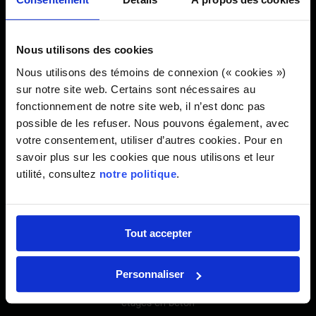
garantir un service ininterrompu.
Nous utilisons des cookies
Nous utilisons des témoins de connexion (« cookies »)
Le site en chiffres
sur notre site web. Certains sont nécessaires au
fonctionnement de notre site web, il n’est donc pas
possible de les refuser. Nous pouvons également, avec
19.89 M
votre consentement, utiliser d’autres cookies. Pour en
savoir plus sur les cookies que nous utilisons et leur
utilité, consultez
notre politique
.
de hauteur
Tout accepter
2
Personnaliser
étages en béton