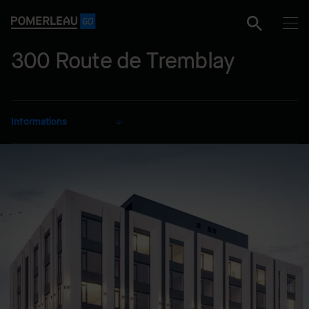
300 Route de Tremblay
Informations
CLIENT
TCU Development
Corporation
SECTEUR
Résidentiel
MODE DE RÉALISATION
Gérance de construction