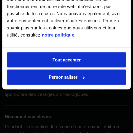
jardin de pollinisateurs.
fonctionnement de notre site web, il n’est donc pas
possible de les refuser. Nous pouvons également, avec
votre consentement, utiliser d’autres cookies. Pour en
Nos défis
savoir plus sur les cookies que nous utilisons et leur
utilité, consultez
notre politique
.
Exigences importantes relatives à la décontamination et
à l’archéologie
Tout accepter
L’ensemble du site de Haleco a dû faire l’objet d’une
importante décontamination et excavation. La collaboration
Personnaliser
avec des archéologues fut nécessaire afin de procéder au
catalogage de tous les objets découverts et la préservation
appropriée des vestiges archéologiques.
Niveaux d’eau élevés
Pendant l’excavation, le niveau d’eau du canal était très