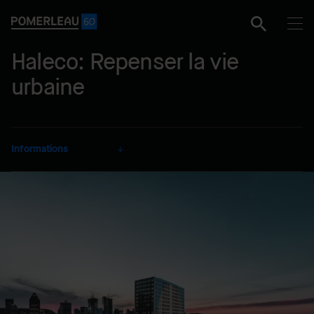
Haleco: Repenser la vie
urbaine
Informations
CLIENT
Demain Montréal –
« Reinventing Cities » de C40
SECTEUR
Résidentiel
MODE DE RÉALISATION