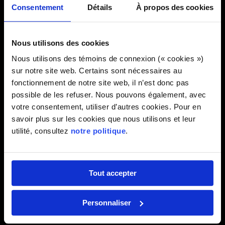
Consentement
Détails
À propos des cookies
Nous utilisons des cookies
Nous utilisons des témoins de connexion (« cookies »)
sur notre site web. Certains sont nécessaires au
fonctionnement de notre site web, il n’est donc pas
Centre de recherche du CHUM (CRCHUM)
possible de les refuser. Nous pouvons également, avec
votre consentement, utiliser d’autres cookies. Pour en
SANTÉ ET RECHERCHE
savoir plus sur les cookies que nous utilisons et leur
MONTRÉAL, QC, CA
utilité, consultez
notre politique
.
Tindall Field et stationnement
Tout accepter
ÉDUCATIONNEL
Personnaliser
KINGSTON, ON, CA