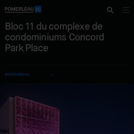
Bloc 11 du complexe de
condominiums Concord
Park Place
Informations
CLIENT
Concord Adex Inc.
SECTEUR
Résidentiel
MODE DE RÉALISATION