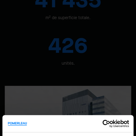
41 435
2
m
de superficie totale.
426
unités.