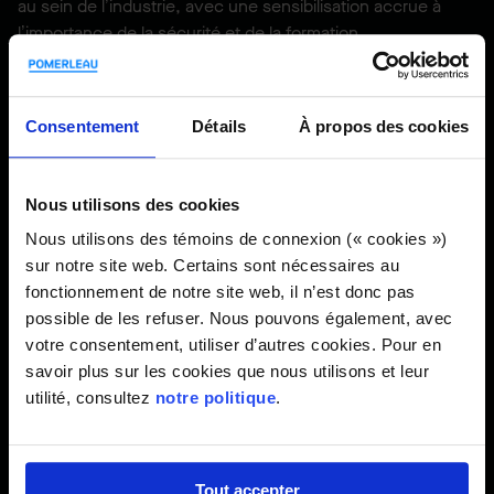
au sein de l’industrie, avec une sensibilisation accrue à
l’importance de la sécurité et de la formation.
Malheureusement c’est avec ce genre
Consentement
Détails
À propos des cookies
d’évènement tragique que les choses
changent.
Nous utilisons des cookies
Nous utilisons des témoins de connexion (« cookies »)
sur notre site web. Certains sont nécessaires au
Nelson Senechal,
Coordonnateur qualité régional
fonctionnement de notre site web, il n’est donc pas
possible de les refuser. Nous pouvons également, avec
votre consentement, utiliser d’autres cookies. Pour en
savoir plus sur les cookies que nous utilisons et leur
L’accident d’Alex-Antoine est désormais un sujet de
utilité, consultez
notre politique
.
formation sur les chantiers de Pomerleau.
Tout accepter