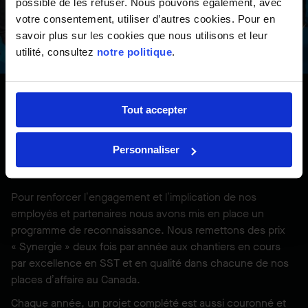
possible de les refuser. Nous pouvons également, avec
votre consentement, utiliser d’autres cookies. Pour en
savoir plus sur les cookies que nous utilisons et leur
utilité, consultez
notre politique
.
Tout accepter
Prix Synergie et Coupe
Nationale
Personnaliser
Pour renforcer l’engagement et l’implication de nos
employés et partenaires nous avons mis en place un
programme de reconnaissance. Nous remettons des prix
« Synergie » deux fois par année aux chantiers en cours
par excellence en SST et en qualité dans chacune de nos
places d’affaire au Canada.
Chaque année, un projet complété est aussi couronné et