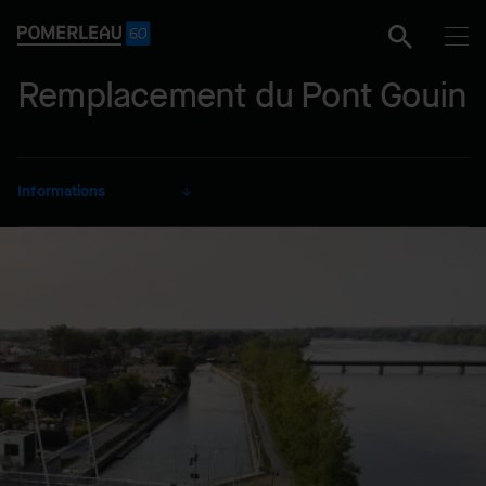
Remplacement du Pont Gouin
Informations
CLIENT
Ville de Saint-Jean-sur-
Richelieu
SECTEUR
Transport
MODE DE RÉALISATION
Forfaitaire