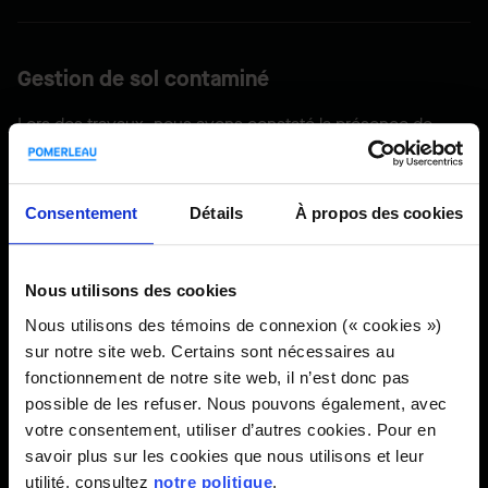
Gestion de sol contaminé
Lors des travaux, nous avons constaté la présence de
milliers de tonnes de sols contaminés que nous avons dû
gérer selon leur degré de contamination.
Consentement
Détails
À propos des cookies
Le chantier en chiffres
Nous utilisons des cookies
Nous utilisons des témoins de connexion (« cookies »)
sur notre site web. Certains sont nécessaires au
20 000
fonctionnement de notre site web, il n’est donc pas
possible de les refuser. Nous pouvons également, avec
votre consentement, utiliser d’autres cookies. Pour en
savoir plus sur les cookies que nous utilisons et leur
automobilistes et plus empruntent le pont chaque jour.
utilité, consultez
notre politique
.