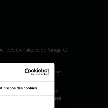
iser des techniques de forage et
s, la plupart offrant une vue
À propos des cookies
de
livrer un projet complexe
tion des dernières techniques