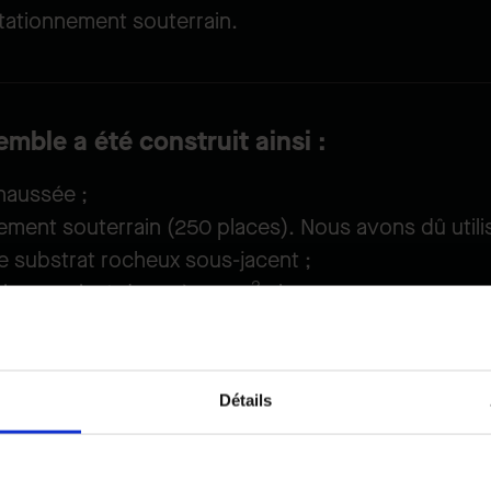
tationnement souterrain.
ble a été construit ainsi :
haussée ;
ement souterrain (250 places). Nous avons dû util
e substrat rocheux sous-jacent ;
2
atives variant de 42 à 133 m
chacune ;
 chaque unité avec de grandes fenêtres et vitrage
Détails
 comme un succès, car nous avons été en mesure 
 dans
un environnement urbain
et grâce à
l’utilisa
 planification
.