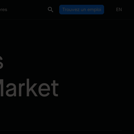
ères
Trouvez un emploi
EN
s
Market