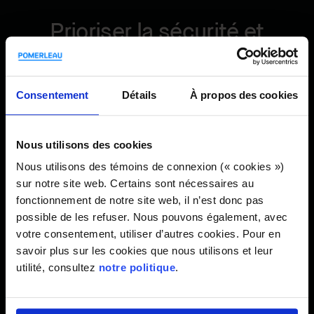
Prioriser la sécurité et
l'environnement dans la
restauration des ponts et des
Consentement
Détails
À propos des cookies
infrastructures
Nous utilisons des cookies
Nous priorisons la sécurité sur le chantier, et au-delà. Nous
veillons à ce que tous nos chantiers disposent
Nous utilisons des témoins de connexion (« cookies »)
d'échafaudages et de passerelles sécurisés et suivent des
sur notre site web. Certains sont nécessaires au
protocoles de sécurité rigoureux. De plus, nous gérons
fonctionnement de notre site web, il n’est donc pas
soigneusement l'accès aux sites grâce à des systèmes de
possible de les refuser. Nous pouvons également, avec
sécurité de haute qualité
votre consentement, utiliser d’autres cookies. Pour en
savoir plus sur les cookies que nous utilisons et leur
utilité, consultez
notre politique
.