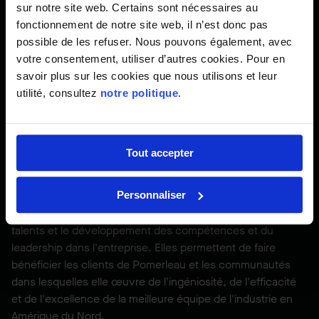
sur notre site web. Certains sont nécessaires au
3
L'écosystème PX
permettra aussi de bonifier le processus
fonctionnement de notre site web, il n’est donc pas
d'intégration des nouveaux employés. De Vancouver à St.
possible de les refuser. Nous pouvons également, avec
John's, ceux-ci bénéficieront d'un séjour au centre de
votre consentement, utiliser d’autres cookies. Pour en
formation de Québec. Ils seront par la suite invités à visiter
savoir plus sur les cookies que nous utilisons et leur
le siège social de l'entreprise à Saint-Georges de Beauce
utilité, consultez
notre politique
.
afin de se familiariser avec l'histoire et la culture de
l'entreprise.
Misant sur la valeur d'un soutien en personne, chaque
Tout accepter
nouvel employé recevra le soutien d'un spécialiste en
formation, qui lui créera un plan de développement
Personnaliser
personnalisé. Ces initiatives, menées par l'équipe Culture &
Leadership visent la rétention et l'attraction des meilleurs
talents et le développement des compétences et du
leadership dans l'entreprise. Elles permettent de faire
bénéficier les clients de Pomerleau et les communautés
dans lesquelles elle œuvre de l'ingéniosité, de l'efficacité
et de l'excellence de la meilleure équipe de l'industrie en
Amérique du Nord.