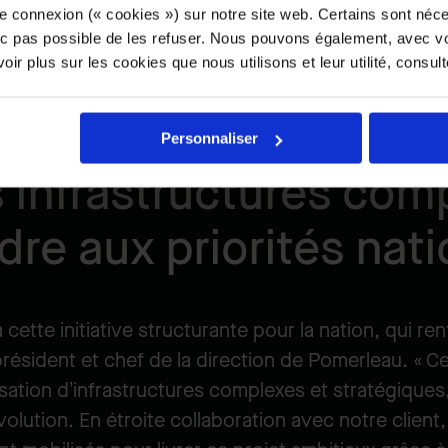
omprendra des évaluations environnementales, des a
e connexion (« cookies ») sur notre site web. Certains sont néc
par phases. Une phase de validation débutera au p
onc pas possible de les refuser. Nous pouvons également, avec vo
ir plus sur les cookies que nous utilisons et leur utilité, consul
se d'élaboration de la conception, les travaux de 
Personnaliser
s infrastructures com
re aux priorités nat
cette initiative structurante pour la nation, qui r
résident et chef de la direction de Pomerleau. « Ce
lisation d’infrastructures complexes et stratégique
volution. En étroite collaboration avec notre clie