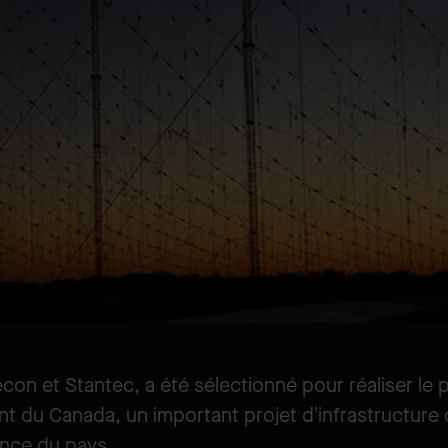
on et Stantec, a été sélectionné pour réaliser le 
 du Canada, un important projet d’infrastructure d
ance du pays.