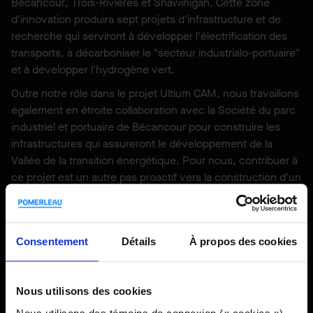
Bécancour, Trois-Rivières et Shawinigan. Cette zone
d'innovation produira sept projets d'infrastructure et de
recherche qui serviront à développer l'électrification des
transports, à décarboniser le "secteur industrialo-portuaire"
et à développer l'hydrogène vert.
Outre notre rôle dans le projet Ultium CAM, nous travaillons
également en étroite collaboration avec la Société du parc
industriel et portuaire de Bécancour pour construire les
infrastructures qui assureront le développement de la
Vallée de la transition énergétique. Pour nous, contribuer à
ce projet est un autre pas proactif vers la construction d'un
avenir plus vert.
Consentement
Détails
À propos des cookies
Partager
Nous utilisons des cookies