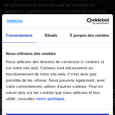
de construction et doive accueillir les étudiants en
septembre, le partenariat entre l’Université de Toronto et
Pomerleau se poursuit.
Quatre contrats sont en cours entre Pomerleau et
l’Université de Toronto, y compris un nouvel établissement
Consentement
Détails
À propos des cookies
d’enseignement de 14 étages au-dessus de l’actuel
Goldring Centre for High Performance Sport. Le bâtiment
devrait être l’un des plus hauts bâtiments hybrides en bois
Nous utilisons des cookies
(bois lamellé-collé ou CLT) et en acier en Amérique du
Nous utilisons des témoins de connexion (« cookies »)
Nord. L’érection de la structure en bois devrait commencer
sur notre site web. Certains sont nécessaires au
à l’hiver 2024.
fonctionnement de notre site web, il n’est donc pas
possible de les refuser. Nous pouvons également, avec
votre consentement, utiliser d’autres cookies. Pour en
savoir plus sur les cookies que nous utilisons et leur
utilité, consultez
notre politique
.