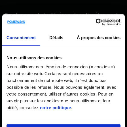
Emplacement stratégique dans l'arrière-port
de Victoria
Le projet permettra d'établir un terminal de précontrôle
Consentement
Détails
À propos des cookies
ultramoderne, conforme aux normes modernes de sécurité
et d'accessibilité. Les voyageurs bénéficieront
d'équipements améliorés et d'une meilleure intégration au
Nous utilisons des cookies
centre-ville de Victoria et aux réseaux de transport
Nous utilisons des témoins de connexion (« cookies »)
régionaux.
sur notre site web. Certains sont nécessaires au
fonctionnement de notre site web, il n’est donc pas
Stimuler la croissance économique et
possible de les refuser. Nous pouvons également, avec
communautaire en Colombie-Britannique
votre consentement, utiliser d’autres cookies. Pour en
savoir plus sur les cookies que nous utilisons et leur
Au-delà de la modernisation des infrastructures, le projet
utilité, consultez
notre politique
.
contribuera à :
Le développement économique et le tourisme en