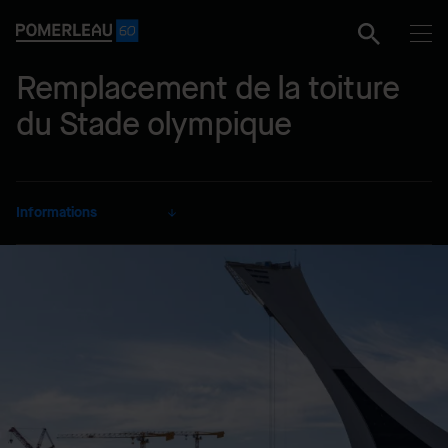
Remplacement de la toiture
du Stade olympique
Informations
CLIENT
Société de développement
et de mise en valeur du Parc
olympique
SECTEUR
Culturel et récréatif
MODE DE RÉALISATION