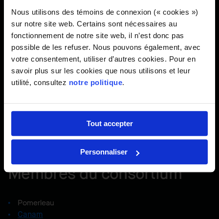
d’améliorer l’accès aux informations en temps réel
,
de
Nous utilisons des témoins de connexion (« cookies »)
renforcer la transparence et de faciliter la collaboration
sur notre site web. Certains sont nécessaires au
entre les équipes. Cette reconnaissance met en lumière la
fonctionnement de notre site web, il n’est donc pas
passion continue de nos employés pour offrir une gestion
possible de les refuser. Nous pouvons également, avec
exemplaire de chaque projet que nous réalisons. D’ailleurs,
votre consentement, utiliser d’autres cookies. Pour en
le projet s’est illustré en étant finaliste, dans la catégorie
savoir plus sur les cookies que nous utilisons et leur
Gestion de la construction, aux Innovation Awards de
utilité, consultez
notre politique
.
l’organisation Building Transformations.
Également, une modélisation complète du projet a été
réalisée avec l’aide de la technologie BIM (Building
Tout accepter
Information Modeling ou modélisation des informations de
la construction).
Personnaliser
Membres du consortium
Pomerleau
Canam