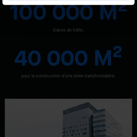
2
100 000 M
d’aires de trafic.
2
40 000 M
pour la construction d’une jetée transfrontalière.