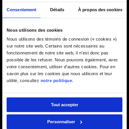
Consentement
Détails
À propos des cookies
Nous avons réalisé les travaux sans affecter les opérations
d'Aéroports de Montréal (ADM) et dans le respect de
procédures strictes de santé, sécurité et gestion des
Nous utilisons des cookies
accès.
Nous utilisons des témoins de connexion (« cookies »)
sur notre site web. Certains sont nécessaires au
fonctionnement de notre site web, il n’est donc pas
Travaux en simultané
possible de les refuser. Nous pouvons également, avec
votre consentement, utiliser d’autres cookies. Pour en
Dans les plans de phasage et les échéanciers, nous avons
savoir plus sur les cookies que nous utilisons et leur
pris en compte les travaux civils et de lignes de carburant
utilité, consultez
notre politique
.
effectués simultanément.
Tout accepter
Le chantier en chiffres
Personnaliser