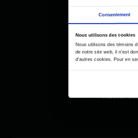
planification
Consentement
assurances. A
en finance d
Nous utilisons des cookies
En plus de se
Nous utilisons des témoins d
financière c
de notre site web, il n’est d
Borea, d’ITC
d’autres cookies. Pour en savo
Valeur de P
Authentici