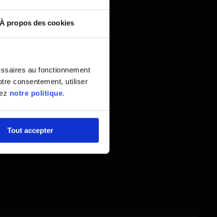
s
À propos des cookies
baccalauréat
a direction
essaires au fonctionnement
stration de
tre consentement, utiliser
tez
notre politique
.
Tout accepter