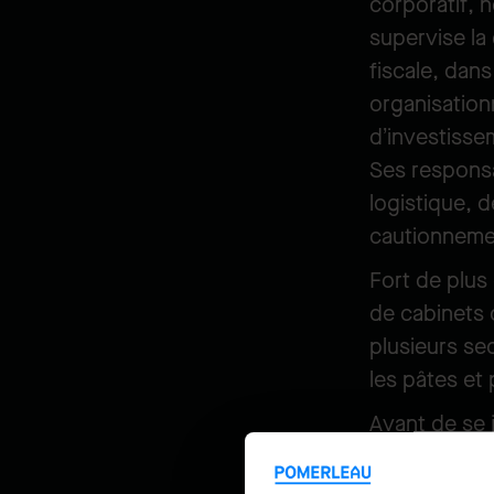
corporatif, n
supervise la 
fiscale, dan
organisationn
d’investisse
Ses responsab
logistique, 
cautionneme
Fort de plus
de cabinets 
plusieurs sec
les pâtes et 
Avant de se 
finance et t
corporatif, d