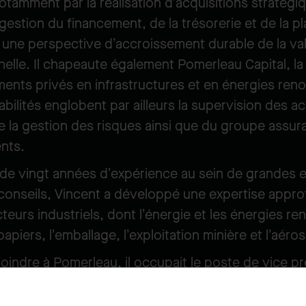
otamment par la réalisation d’acquisitions stratégi
gestion du financement, de la trésorerie et de la pl
s une perspective d’accroissement durable de la va
elle. Il chapeaute également Pomerleau Capital, la f
ments privés en infrastructures et en énergies ren
ilités englobent par ailleurs la supervision des ac
de la gestion des risques ainsi que du groupe assur
nts.
 de vingt années d’expérience au sein de grandes e
conseils, Vincent a développé une expertise appr
teurs industriels, dont l’énergie et les énergies re
papiers, l’emballage, l’exploitation minière et l’aéros
joindre à Pomerleau, il occupait le poste de vice p
résorier chez Kruger, où il était responsable du fin
e la trésorerie, des activités de fusions et acquisiti