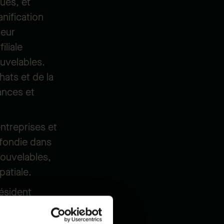
ques, et
anification
leur
iliale
ouvelables.
hats et de la
ances et
ntreprises et
ofondie dans
nouvelables,
patiale.
résident
ancement
ons, de la