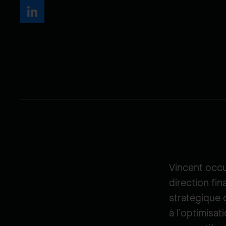
Vincent occu
direction fin
stratégique d
à l’optimisat