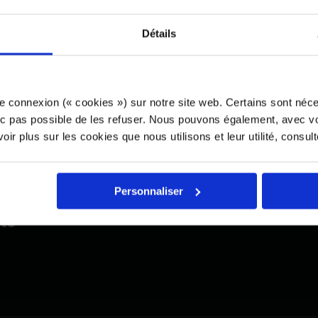
 et de l’analyse financière ainsi que de la gestion de
Détails
nalyste financier agréé (CFA), il est titulaire d’un 
e HEC Montréal.
s fonctions de vice président exécutif et chef de l
e connexion (« cookies ») sur notre site web. Certains sont néc
hez Pomerleau, Vincent siège aux conseils d’admini
onc pas possible de les refuser. Nous pouvons également, avec vo
 et de Pomerleau Résidentiel.
ir plus sur les cookies que nous utilisons et leur utilité, consul
Personnaliser
omerleau à laquelle il s'identifie le plus:
té