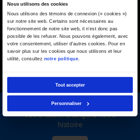
est administratrice et vice-présidente de la Société du
Nous utilisons des cookies
musée d'archéologie et d'histoire de Montréal, Pointe-à-
Nous utilisons des témoins de connexion (« cookies »)
Callière et membre de son comité de gouvernance et de
sur notre site web. Certains sont nécessaires au
stratégie.
fonctionnement de notre site web, il n’est donc pas
possible de les refuser. Nous pouvons également, avec
votre consentement, utiliser d’autres cookies. Pour en
savoir plus sur les cookies que nous utilisons et leur
Retour aux profils
utilité, consultez
notre politique
.
Tout accepter
Personnaliser
Votre talent changera notre
histoire