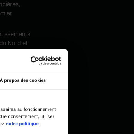
ncières,
emier
estissements
 du Nord et
feuille
des affaires à
À propos des cookies
sionnels
essaires au fonctionnement
tre consentement, utiliser
tez
notre politique
.