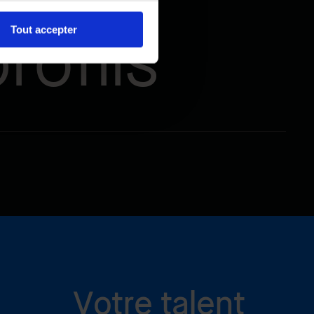
rofils
Tout accepter
Votre talent