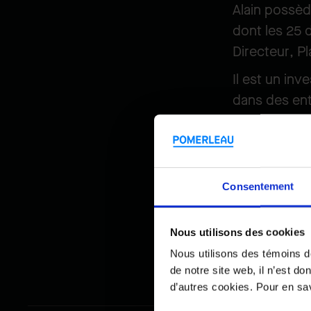
Alain possèd
dont les 25 
Directeur, P
Il est un in
dans des ent
en Europe. Da
d'investisse
Il a complété
Consentement
HEC Montréal
agréés du Q
Nous utilisons des cookies
Nous utilisons des témoins d
de notre site web, il n’est d
d’autres cookies. Pour en savo