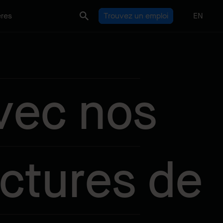
ères
Trouvez un emploi
EN
vec nos
uctures de