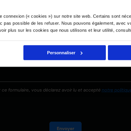
tionner votre rôle :
e connexion (« cookies ») sur notre site web. Certains sont néc
er -
onc pas possible de les refuser. Nous pouvons également, avec vo
ir plus sur les cookies que nous utilisons et leur utilité, consul
e
Personnaliser
 ce formulaire, vous déclarez avoir lu et accepté
notre politiqu
Envoyer