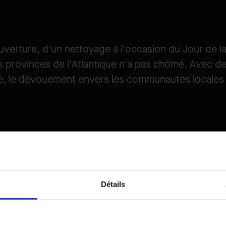
uverture, d'un nettoyage à l'occasion du Jour de l
 provinces de l'Atlantique n'a pas chômé. Avec de
pe, le dévouement envers les communautés locales 
Avril
Détails