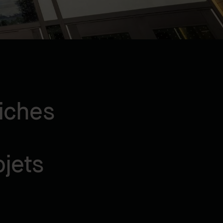
riches
jets