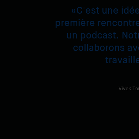
C'est une idée
première rencontre
un podcast. Not
collaborons a
travail
Vivek To