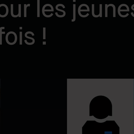
ur les jeunes
ois !