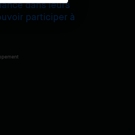
iance dans leurs
uvoir participer à
oppement