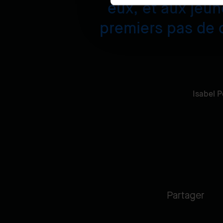
eux, et aux jeu
premiers pas de c
Isabel P
Partager