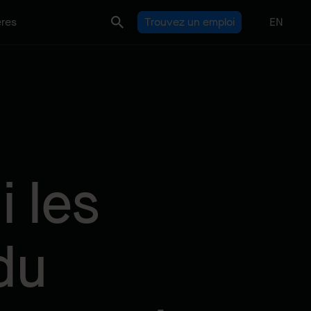
ères
Trouvez un emploi
EN
 les
du