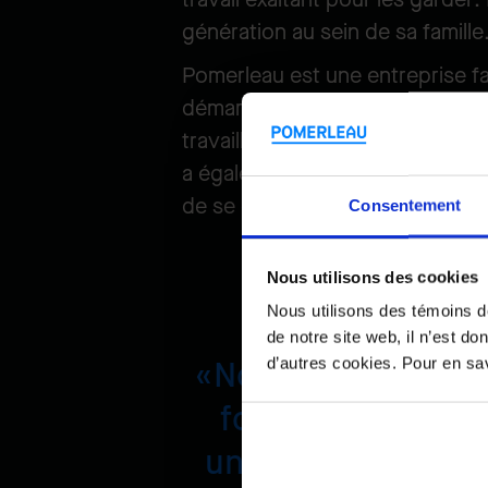
génération au sein de sa famille
Pomerleau est une entreprise fam
démarquer comme entrepreneur e
travailleurs ont été particulière
a également travaillé sur l’ac
de se développer à leur plein po
Consentement
Nous utilisons des cookies
Nous utilisons des témoins d
de notre site web, il n’est d
d’autres cookies. Pour en savo
Nous partageons 
font vivre une ex
unique aux jeunes