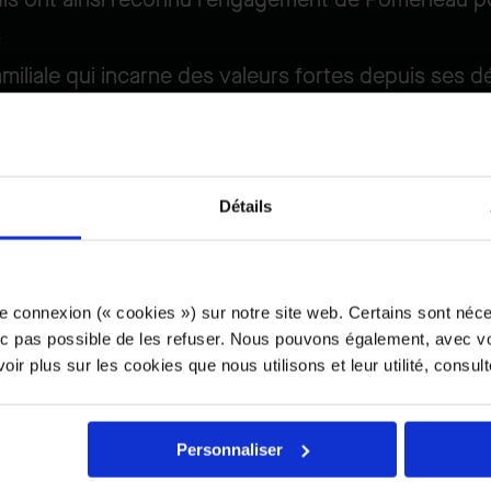
.
iliale qui incarne des valeurs fortes depuis ses déb
ngagé et participer activement à façonner un aven
ment sensibles à cette possibilité d’avoir un impact
cueil de ses nouveaux employés et un accompagnem
tentiel.
Détails
e connexion (« cookies ») sur notre site web. Certains sont néc
onc pas possible de les refuser. Nous pouvons également, avec vo
ir plus sur les cookies que nous utilisons et leur utilité, consul
cette reconnaissance avec tou
périence d’emploi enrichissante
Personnaliser
 qui rejoignent notre entreprise