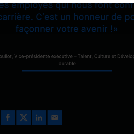
nes employés qui nous font conf
arrière. C’est un honneur de po
façonner votre avenir !
ouliot,
Vice-présidente exécutive – Talent, Culture et Dével
durable