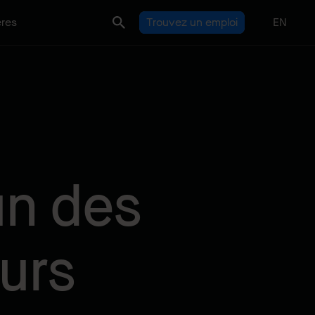
ères
Trouvez un emploi
EN
un des
urs