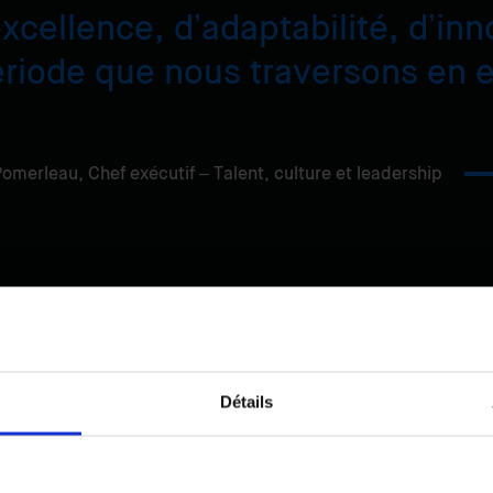
excellence, d’adaptabilité, d’inn
ériode que nous traversons en e
Pomerleau,
Chef exécutif – Talent, culture et leadership
est un service essentiel
nu l’engagement à long terme de Pomerleau auprès
Détails
ervices de planification de carrière pour les empl
 les jeunes diplômés, Pomerleau est convaincue q
xploiter son plein potentiel.