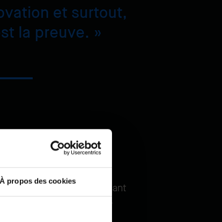
ovation et surtout,
st la preuve.
 de ses employés. De la
À propos des cookies
oyés expérimentés, en passant
ue chaque employé mérite